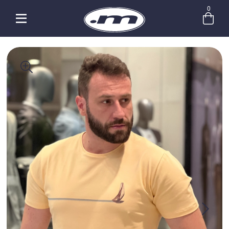
0
Entre com email ou cpf/cnpj
Criar nova conta