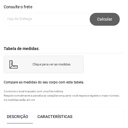
Consulte o frete
Cep de Entrega
Calcular
Tabela de medidas:
Clique para ver as medidas
Compare as medidas do seu corpo com esta tabela.
Contorne o local marcado com uma fita métrica.
Respire normalmente e perceba as variações enquanto você respira e registre o maior número.
As medidas estão em cm
DESCRIÇÃO
CARACTERÍSTICAS