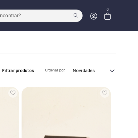
0
Entre com email ou cpf/cnpj
Criar nova conta
Novidades
Filtrar produtos
Ordenar por: