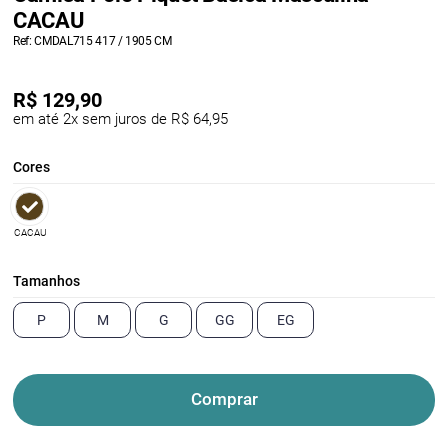
CACAU
Ref: CMDAL715 417 / 1905 CM
R$
129,90
em até 2x sem juros de R$ 64,95
Cores
CACAU
Tamanhos
P
M
G
GG
EG
Comprar