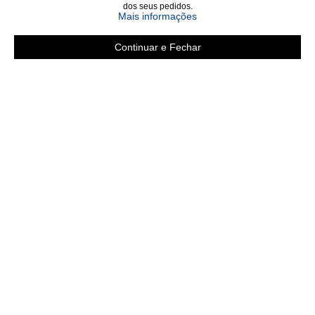
dos seus pedidos.
Mais informações
Continuar e Fechar
Área do cliente
A loja
Criar Conta
Sobre nós
Fazer Login
Políticas
Meus pedidos
Contato