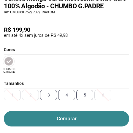
100% Algodão - CHUMBO G.PADRE
Ref: CMLUI60 752/ 737/ 1949 CM
R$
199,90
em até 4x sem juros de R$ 49,98
Cores
CHUMBO
G.PADRE
Tamanhos
1
2
3
4
5
6
Comprar