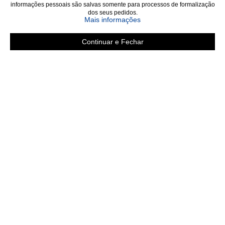
informações pessoais são salvas somente para processos de formalização
dos seus pedidos.
sobre a Política de Privac
Mais informações
Continuar e Fechar
Área do cliente
A loja
Criar Conta
Sobre nós
Fazer Login
Políticas
Meus pedidos
Contato